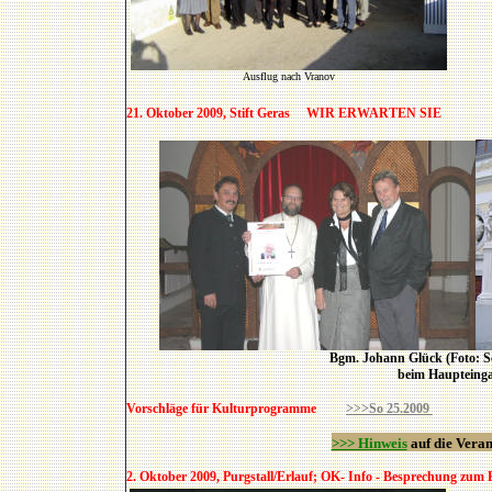
Ausflug nach Vranov
21. Oktober 2009, Stift Geras WIR ERWARTEN SIE
Bgm. Johann Glück (Foto: S
beim Haupteinga
Vorschläge für Kulturprogramme
>>>So 25.2009
>>> Hinweis
auf die Veran
2. Oktober 2009, Purgstall/Erlauf; OK- Info - Besprechung zum