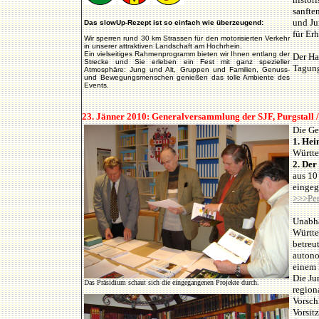
sanfte
und Ju
Das slowUp-Rezept ist so einfach wie überzeugend:
für Er
Wir sperren rund 30 km Strassen für den motorisierten Verkehr
in unserer attraktiven Landschaft am Hochrhein.
Ein vielseitiges Rahmenprogramm bieten wir Ihnen entlang der
Der Ha
Strecke und Sie erleben ein Fest mit ganz spezieller
Tagung
Atmosphäre: Jung und Alt, Gruppen und Familien, Genuss-
und Bewegungsmenschen genießen das tolle Ambiente des
Events.
23. Jänner 2010: Generalversammlung der SJF, Purgstall /
Die Ge
1. Hei
Württe
2. Der
aus 10
eingeg
>>>Pe
Unabhä
Württe
betreu
autono
einem 
Die Ju
Das Präsidium schaut sich die eingegangenen Projekte durch.
region
Vorsch
Vorsit