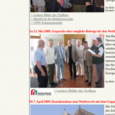
Im Bild: 
Reichelt
>>weitere Bilder des Treffens
>>Bericht in der Bodenseewoche
>>NÖN Zeitungsbericht
Sa 23. Mai
2009, Gespräche über mögliche Beiträge für den Wettb
Am Ran
Nation
über m
würden
bereit
erweis
interes
die fü
Fischl
Europa
im Bild:
>>weitere Bilder des Treffens
Di 7. April 2009, Kontaktnahme zum Wettbewerb mit dem Ungari
Die Fr
der Ze
königl