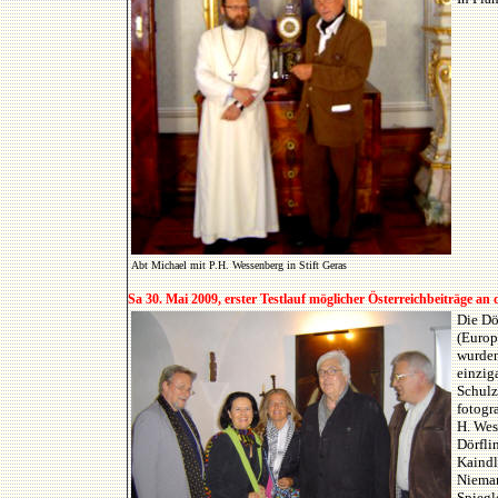
Abt Michael mit P.H. Wessenberg in Stift Geras
Sa 30. Mai 2009, erster Testlauf möglicher Österreichbeiträge an 
Die Dö
(Europ
wurden
einzig
Schulz
fotogr
H. Wes
Dörfli
Kaindl
Nieman
Spiegl