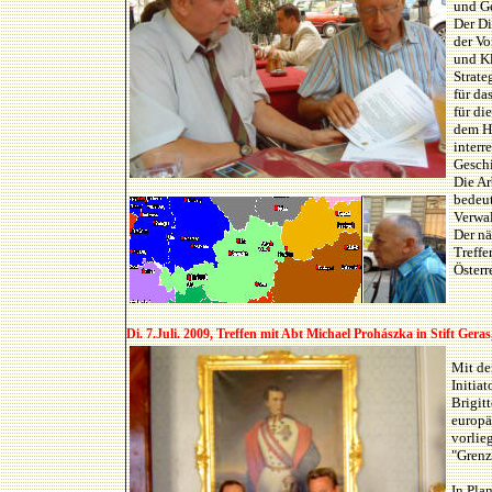
und G
Der Di
der Vo
und Kl
Strate
für da
für di
dem H
interr
Gesch
Die Ar
bedeut
Verwal
Der nä
Treffe
Österr
Di. 7.Juli. 2009, Treffen mit Abt Michael Prohászka in Stift Ger
Mit de
Initia
Brigit
europä
vorlie
"Grenz
In Pla