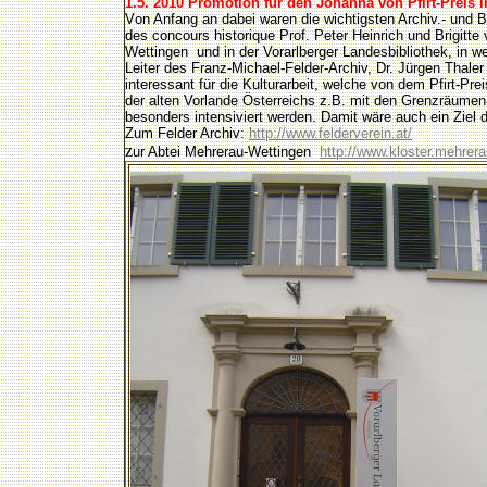
1.5. 2010 Promotion für den Johanna von Pfirt-Preis i
V
on Anfang an dabei waren die wichtigsten Archiv.- und B
des concours historique Prof. Peter Heinrich und Brigitt
Wettingen und in der Vorarlberger Landesbibliothek, in w
Leiter des Franz-Michael-Felder-Archiv, Dr. Jürgen Thale
interessant für die Kulturarbeit, welche von dem Pfirt-Pr
der alten Vorlande Österreichs z.B. mit den Grenzräumen
besonders intensiviert werden. Damit wäre auch ein Ziel de
Zum Felder Archiv:
http://www.felderverein.at/
z
ur Abtei Mehrerau-Wettingen
http://www.kloster.mehrera