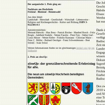
Die Jo
Der aargauische 1. Preis ging an:
Geschi
Nachbarn am Hochrhein
Habsbu
Fricktal - Rheintal - Hotzenwald
Elsass
Aus dem Inhalt:
Wettbe
Landschaft - Herrschaft - Gesellschaft - Wirtschaft - Lebensweise -
hat nu
Religion und Kirchengeschichte - Kultur und Bildung
ISBN 3-
9522301-0-3
Dank d
Autorenverzeichnis:
Meinrad Bärtschi - Max Benz - Patrick Bircher - Manfred Bosch - Felix
Gesell
Brogle - Adelheid Enderle - Werner Fasolin - Peter Frey - Walter Graf -
verfüg
Linus Hüsser - Werner Keller - Fridolin Kurmann - Christian Maise -
Peter C. Müller - Berhard Oeschger - Franz Schwendemann - Beat
Badisc
Stöckli - Iwan Stössl
Zeit m
Weitere Informationen finden sie im gleichnamigen
Artikel von (sk) im
Landes
Südkurier
.
Engage
wissen
2. Preis an slowUp:
Dokume
Sagenb
slowUp
- der grenzüberschreitende Erlebnistag
für alle.
Beiträ
Frickt
Die neun am
slowUp
Hochrhein beteiligten
Erarbe
Gemeinden:
Badisc
Den zw
2010 w
und Al
eine T
Medien
histor