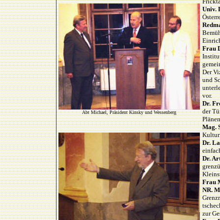
Frickt
Univ. 
Österr
Redma
Bemüh
Einric
Frau D
Instit
gemein
Der Vi
und Sc
unterl
vor.
Dr. Fr
der Tü
Abt Michael, Präsident Kinsky und Wessenberg
Plänen
Mag. 
Kultur
Dr. L
einfac
Dr. Ar
grenzü
Kleins
Frau M
NR. M
Grenzr
tschec
zur Ge