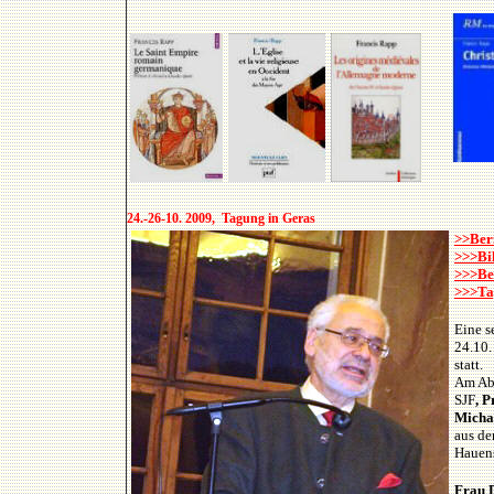
24.-26-10. 2009, Tagung in Geras
>>Ber
>>>Bi
>>>Be
>>>Ta
Eine s
24.10.
statt.
Am Abe
SJF
, 
Micha
aus de
Hauens
Frau 