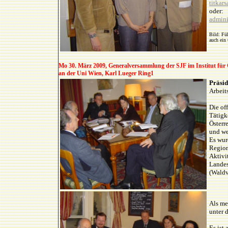
titkar
oder:
admini
Bild: Fü
auch ein
Mo 30. März 2009, Generalversammlung der SJF im Institut für 
an der Uni Wien, Karl Lueger Ring1
Präsi
Arbeit
Die of
Tätigk
Österr
und wei
Es wur
Region
Aktivit
Landes
(Waldv
Als me
unter 
Es ist