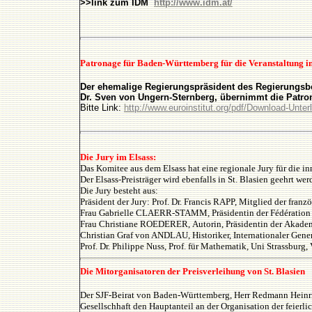
>>link zum IDM
http://www.idm.at/
Patronage für Baden-Württemberg für die Veranstaltung in
Der ehemalige Regierungspräsident des Regierungsbe
Dr. Sven von Ungern-Sternberg, übernimmt die Patro
Bitte Link:
http://www.euroinstitut.org/pdf/Download-Unte
Die Jury im Elsass:
Das Komitee aus dem Elsass hat eine regionale Jury für die in
Der Elsass-Preisträger wird ebenfalls in St. Blasien geehrt wer
Die Jury besteht aus:
Präsident der Jury: Prof. Dr. Francis RAPP, Mitglied der franz
Frau Gabrielle CLAERR-STAMM, Präsidentin der
Fédération
Frau Christiane ROEDERER, Autorin, Präsidentin der
Akademi
Christian Graf von ANDLAU, Historiker, Internationaler Gene
Prof. Dr. Philippe Nuss, Prof. für Mathematik, Uni Strassburg,
Die Mitorganisatoren der Preisverleihung von St. Blasien
Der SJF-Beirat von Baden-Württemberg, Herr Redmann Heinric
Gesellschhaft den Hauptanteil an der Organisation der feierl