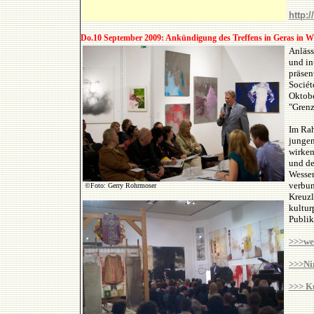
http:
Do.10 September 2009: Ankündigung des Treffens in Geras in W
Anläss
und in
präsen
Sociét
Oktobe
"Grenz
Im Rah
jungen
wirken
und de
Wessen
verbun
©
Foto: Gerry Rohrmoser
Kreuzl
kultur
Publik
>>>wei
>>>Ni
>>> K