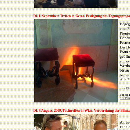
Di. 1. September: Treffen in Geras. Festlegung des Tagungsproga
Begegn
eine F
Pionie
Donaul
Festre
Der Hw
Form s
geöffn
eurore
Wettb
bis zu
bemer
Alle F
>>> Ei
Für die 
>>>Prei
Di. 7.August, 2009, Fachtreffen in Wien, Vorbereitung der Bila
Am Fre
Fachle