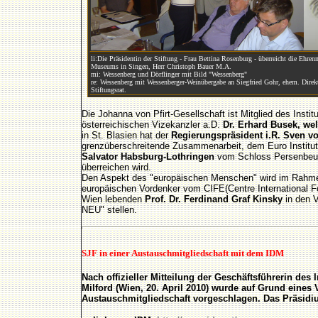
li:Die Präsidentin der Stiftung - Frau Bettina Rosenburg - überreicht die Ehre
Museums in Singen, Herr Christoph Bauer M.A.
mi: Wessenberg und Dörflinger mit Bild "Wessenberg"
re: Wessenberg mit Wessenberger-Weinübergabe an Siegfried Gohr, ehem. Direk
Stiftungsrat.
Die Johanna von Pfirt-Gesellschaft ist Mitglied des Inst
österreichischen Vizekanzler a.D.
Dr. Erhard Busek, wel
in St. Blasien hat der
Regierungspräsident i.R. Sven v
grenzüberschreitende Zusammenarbeit, dem Euro Institut 
Salvator Habsburg-Lothringen
vom Schloss Persenbeug i
überreichen wird.
Den Aspekt des "europäischen Menschen" wird im Rahmen
europäischen Vordenker vom CIFE(Centre International F
Wien lebenden
Prof. Dr. Ferdinand Graf Kinsky
in den V
NEU" stellen.
SJF in einer Austauschmitgliedschaft mit dem IDM
Nach offizieller Mitteilung der Geschäftsführerin des
Milford (Wien, 20. April 2010) wurde auf Grund eines
Austauschmitgliedschaft vorgeschlagen. Das Präsidi