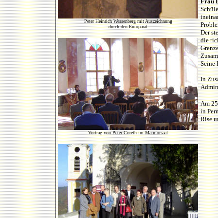
Frau 
Schüle
ineina
Peter Heinrich Wessenberg mit Auszeichnung
Proble
durch den Europarat
Der st
die ri
Grenze
Zusam
Seine 
In Zus
Admini
Am 25.
in Per
Rise u
Vortrag von Peter Coreth im Marmorsaal