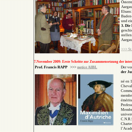
Österr
Aargau
Elsass
Baden
und ei
3. Die
geschi
stelle
Aarga
>>> St
7.November 2009: Erste Schritte zur Zusammensetzung der inte
Prof. Francis
RAPP
>>>
notice AIBL
Der vo
der J
né en 
Chevali
Comman
membre 
émérite
Profess
Membre
univers
C.N.R.S
Charte
l’Acad