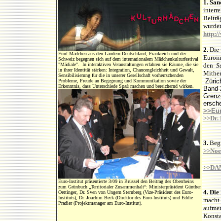
1.
San
interr
Beiträ
wurde
http:/
2.
Die 
Fünf Mädchen aus den Ländern Deutschland, Frankreich und der
Euroin
Schweiz begegnen sich auf dem internationalem Mädchenkulturfestival
"Mädiale". In interaktiven Veranstaltungen erfahren sie Räume, die sie
den
S
in ihrer Identität stärken: Integration, Chancengleichheit und Gewalt,
Mither
Sensibilisierung für die in unserer Gesellschaft vorherrschenden
Züric
Probleme, Freude an Begegnung und Kommunikation sowie der
Erkenntnis, dass Unterschiede Spaß machen und bereichernd wirken.
Band 
Grenze
ersch
>>Eur
>>Dr.
3.
Begi
>>Noen
>>DAM
Euro-Institut präsentierte 3/09 in Brüssel den Beitrag des Oberrheins
zum Grünbuch „Territorialer Zusammenhalt“
: Ministerpräsident Günther
4. Die
Oettinger, Dr. Sven von Ungern Sternberg (Vize-Präsident des Euro-
Instituts), Dr. Joachim Beck (Direktor des Euro-Instituts) und Eddie
macht 
Pradier (Projektmanager am Euro-Institut).
aufmer
Konst