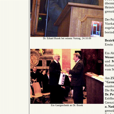
übermi
Heinri
grenzü
Der Pr
Vizeka
zugela
beeind
Dr. Erhard Busek bei seinem Vortrag, 24.10.09
Bezir
Erwin 
Ein A
Wesse
und
M
Kultur
vom St
Am
25
"Gren
wurde
Die Re
Dr. Pe
Eröffn
Grenzü
Ein Gastgeschenk an Dr. Busek
a. Nat
grenzü