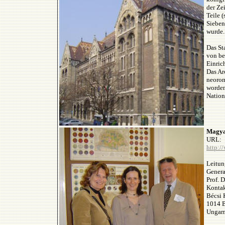
der Ze
Teile 
Sieben
wurde.
Das St
von be
Einric
Das Ar
neorom
worden
Nation
Magya
URL:
http:/
Leitun
Genera
Prof. 
Kontak
Bécsi 
1014 
Ungar