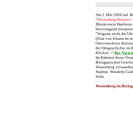
Am 2. Mai 2004 lud B
"
Wessenberg-Matinee"
Musikverein Hartheim u
hervorragend interpreti
"Vergesse nicht die Uf
(Zitat von Johann an s
Ortsvorsteherin Antoin
der Ortsgeschichte im 
Klicken: >>
Der Vortra
Im Rahmen dieser Vera
Breisgauischen Geschic
Wessenberg verwandtsc
Stadtrat Wendelin Graf
Sohn.
Wessenberg im Breis