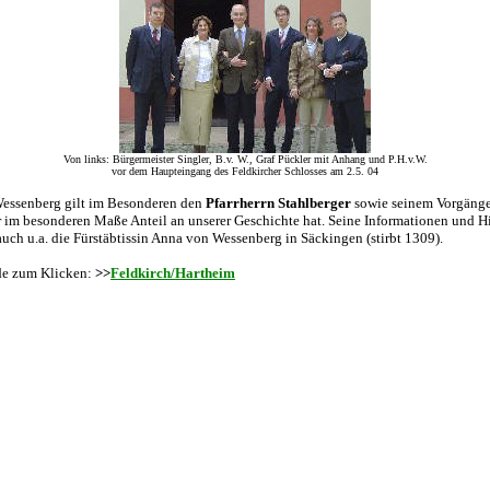
Von links: Bürgermeister Singler, B.v. W., Graf Pückler mit Anhang und P.H.v.W.
vor dem Haupteingang des Feldkircher Schlosses am 2.5. 04
Wessenberg gilt im Besonderen den
Pfarrherrn Stahlberger
sowie seinem Vorgäng
r im besonderen Maße Anteil an unserer Geschichte hat. Seine Informationen und Hi
uch u.a. die Fürstäbtissin Anna von Wessenberg in Säckingen (stirbt 1309).
e zum Klicken:
>>
Feldkirch/Hartheim