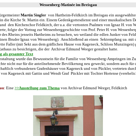
Wessenberg-Matinée im Breisgau
ürgermeister
Martin Singler
von Hartheim-Feldkirch im Breisgau ein ausgewählte
in die Kirche St. Martin ein. Einem Gedenkgottesdienst und einer musikalischen 
nd den Kirchenchor Feldkirch, der u.a. die vertonten Psalmen von Ignaz H. von 
erte, folgte der Vortrag zur Wessenberggeschichte von Prof. Peter H. von Wessenber
er des Rheins jenseits Hartheims zu besuchen, wo weiland die edlen Junker von Fel
einen Bruder Ignaz von Wessenberg). Anschließend an einen Sektempfang ua. mit d
ette Faller (mit Sekt aus dem gräflichen Hause von Kageneck, Schloss Munzingen) 
Rathaus zu besichtigen, die der Archivar Edmund Weeger gestaltet hatte.
g als gesamter Text
nstaltung wurde das Bewusstsein für die Familie von Wessenberg-Ampringen im 
hte nicht nur für die anteilnehmende Bevölkerung neu geweckt, sondern auch für d
haftlich verbundenen Grafenhäuser von Kageneck und von Pückler, vertreten durch
 von Kageneck mit Gattin und Wendt Graf Pückler mit Tochter Hortense (verehelic
gau
: Eine
>>Ausstellung zum Thema
von Archivar Edmund Weeger, Feldkirch