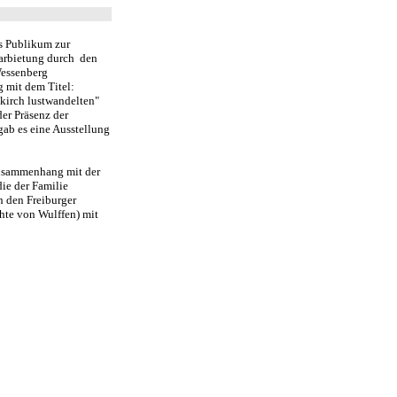
s Publikum zur
Darbietung durch den
Wessenberg
g mit dem Titel:
dkirch lustwandelten"
er Präsenz der
gab es eine Ausstellung
Zusammenhang mit der
ie der Familie
 den Freiburger
hte von Wulffen) mit